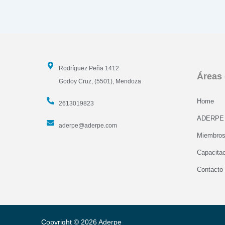
industria,
ganadería
y
agricultura
Rodríguez Peña 1412
Áreas 
Godoy Cruz, (5501), Mendoza
Home
2613019823
ADERPE
aderpe@aderpe.com
Miembro
Capacita
Contacto
Copyright © 2026 Aderpe