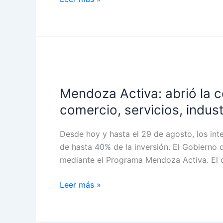
Mendoza
Activa:
Mendoza Activa: abrió la c
abrió
la
comercio, servicios, indust
convocatoria
para
Desde hoy y hasta el 29 de agosto, los in
proyectos
de hasta 40% de la inversión. El Gobiern
de
mediante el Programa Mendoza Activa. El ob
inversión
en
Leer más »
construcción,
comercio,
servicios,