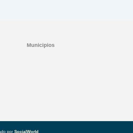
Municipios
eado por
SocialWorld