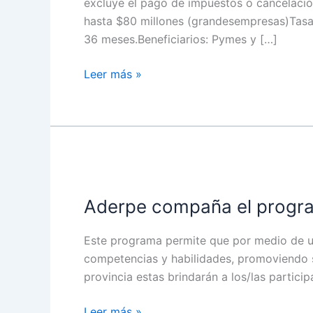
excluye el pago de impuestos o cancelació
de
hasta $80 millones (grandesempresas)Tasa
Aderpe
36 meses.Beneficiarios: Pymes y […]
Leer más »
Aderpe
compaña
Aderpe compaña el progra
el
programa
Este programa permite que por medio de un
provincial
competencias y habilidades, promoviendo s
Enlace
provincia estas brindarán a los/las partici
Leer más »