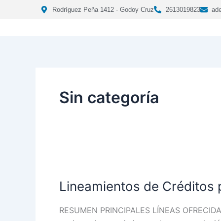
Ir
Rodríguez Peña 1412 - Godoy Cruz
2613019823
ad
al
contenido
Sin categoría
Lineamientos
de
Lineamientos de Créditos
Créditos
para
RESUMEN PRINCIPALES LÍNEAS OFRECIDAS C
miembros